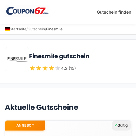
Gutschein finden
Startseite
/
Gutschein
/
Finesmile
Finesmile gutschein
★
★
★
★
★
4.2 (15)
Aktuelle Gutscheine
Gültig
ANGEBOT