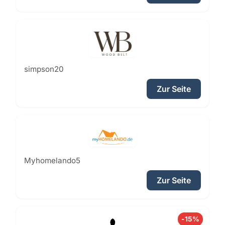
simpson20
Zur Seite
Myhomelando5
Zur Seite
-15%