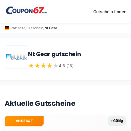
Gutschein finden
Startseite
/
Gutschein
/
Nt Gear
Nt Gear gutschein
★
★
★
★
★
4.6 (16)
Aktuelle Gutscheine
Gültig
ANGEBOT