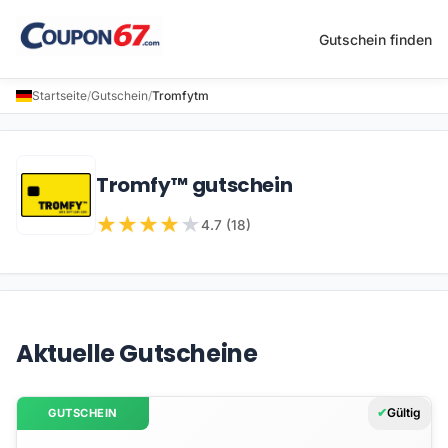
Gutschein finden
Startseite
/
Gutschein
/
Tromfytm
Tromfy™ gutschein
★
★
★
★
★
4.7 (18)
Aktuelle Gutscheine
Gültig
GUTSCHEIN