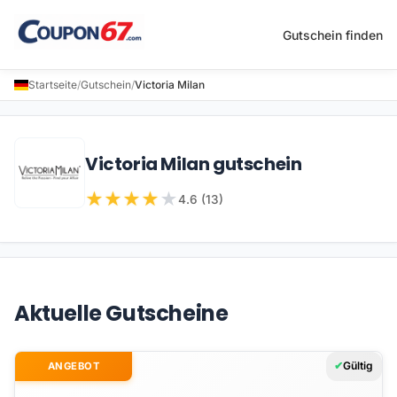
Gutschein finden
Startseite
/
Gutschein
/
Victoria Milan
Victoria Milan gutschein
★
★
★
★
★
4.6 (13)
Aktuelle Gutscheine
Gültig
ANGEBOT