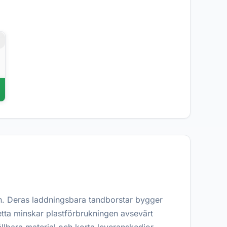
r
gn. Deras laddningsbara tandborstar bygger
etta minskar plastförbrukningen avsevärt