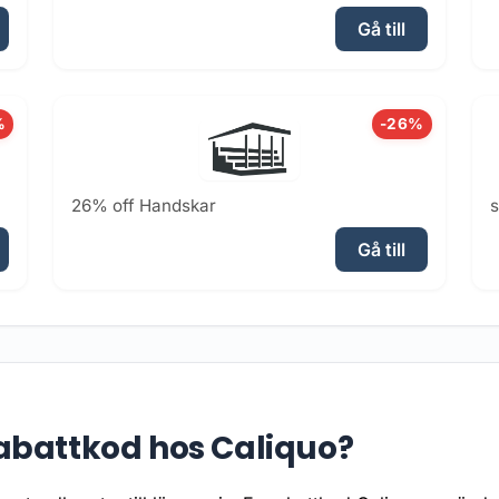
Gå till
%
-26%
26% off Handskar
Gå till
abattkod hos Caliquo?