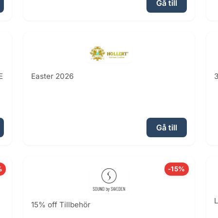
Gå till
E
Easter 2026
3
Gå till
%
-15%
L
15% off Tillbehör