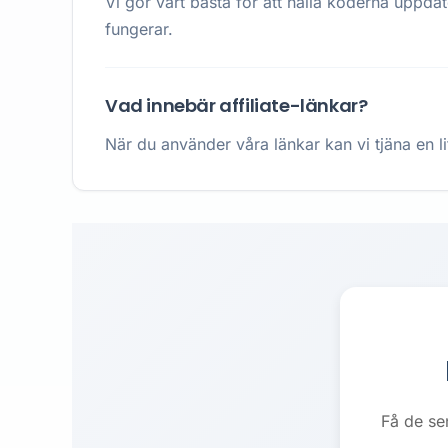
Vi gör vårt bästa för att hålla koderna uppda
fungerar.
Vad innebär affiliate-länkar?
När du använder våra länkar kan vi tjäna en li
Få de se