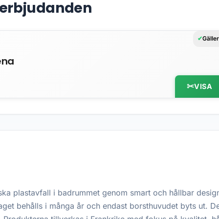
& erbjudanden
Gälle
ena
VISA
nska plastavfall i badrummet genom smart och hållbar desi
taget behålls i många år och endast borsthuvudet byts ut. D