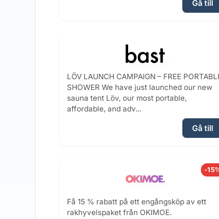
Gå till
LÖV LAUNCH CAMPAIGN – FREE PORTABL
SHOWER We have just launched our new
sauna tent Löv, our most portable,
affordable, and adv...
Gå till
-15
Få 15 % rabatt på ett engångsköp av ett
rakhyvelspaket från OKIMOE.