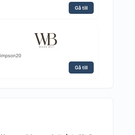
Gå till
simpson20
Gå till