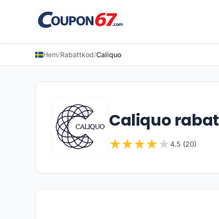
Hem
/
Rabattkod
/
Caliquo
Caliquo raba
★
★
★
★
★
4.5 (20)