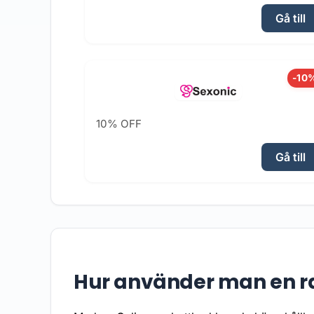
Gå till
-10
10% OFF
Gå till
Hur använder man en r