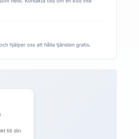
 som helst. Kontakta oss om en kod inte
h hjälper oss att hålla tjänsten gratis.

 till din