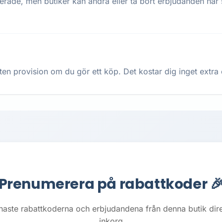
terade, men butiker kan ändra eller ta bort erbjudanden när
ten provision om du gör ett köp. Det kostar dig inget extra oc
Prenumerera på rabattkoder 
naste rabattkoderna och erbjudandena från denna butik direkt
inkorg