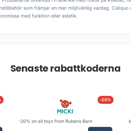
 Produkterna tillverkas i Frankrike med fokus på kvalitet, h
mstillbehör som främjar en mer miljövänlig vardag. Caliquo r
romissa med funktion eller estetik.
Senaste rabattkoderna
%
-20%
-20% on all toys from Rubens Barn
k