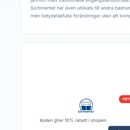
jämfört med traditionella engångstandborstar.
Sortimentet har även utökats till andra badru
men betydelsefulla förändringar utan att komp
-10
Koden gher 10% rabatt i shopen