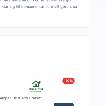
ållbara material och korta leveranskedjor.
iktar sig till konsumenter som vill göra små
-10%
ampanj 10% extra rabatt