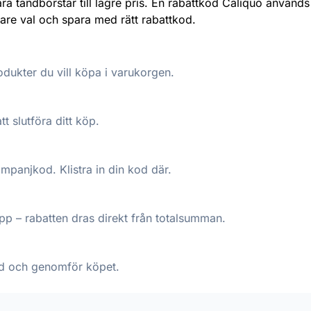
 tandborstar till lägre pris. En rabattkod Caliquo används i
nare val och spara med rätt rabattkod.
dukter du vill köpa i varukorgen.
tt slutföra ditt köp.
kampanjkod. Klistra in din kod där.
p – rabatten dras direkt från totalsumman.
pad och genomför köpet.