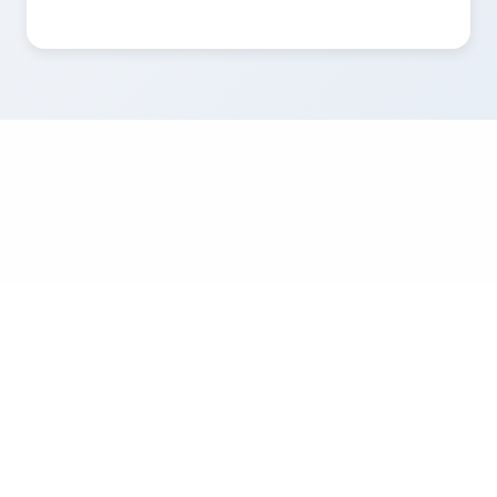
© 2026 Coupon67
Integritetspolicy
Användarvillkor
Kontakta
Samarbete
Sitemap