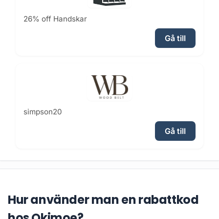
26% off Handskar
Gå till
simpson20
Gå till
Hur använder man en rabattkod
hos Okimoe?