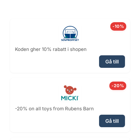
-10%
Koden gher 10% rabatt i shopen
Gå till
-20%
-20% on all toys from Rubens Barn
Gå till