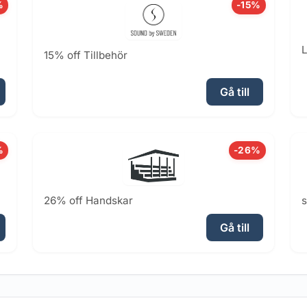
%
-15%
L
15% off Tillbehör
Gå till
%
-26%
26% off Handskar
Gå till