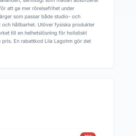
rhållanden, samtidigt som mattan absorberar
r att ge mer rörelsefrihet under
färger som passar både studio- och
t och hållbarhet. Utöver fysiska produkter
t till en helhetslösning för holistiskt
e pris. En rabattkod Lila Lagohm gör det