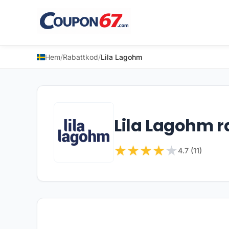
Hem
/
Rabattkod
/
Lila Lagohm
Lila Lagohm 
★
★
★
★
★
4.7 (11)