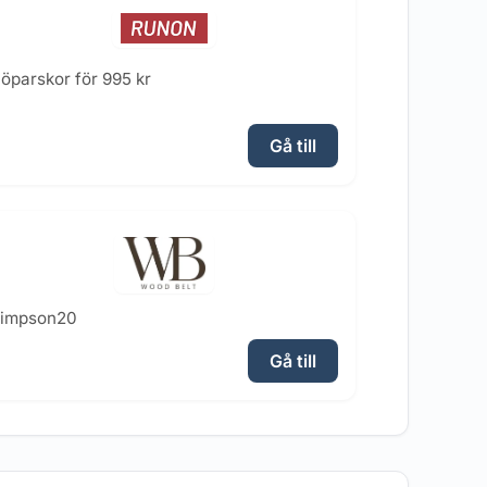
öparskor för 995 kr
Gå till
simpson20
Gå till