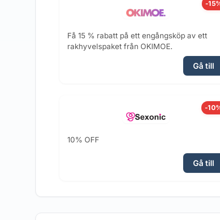
-15
Få 15 % rabatt på ett engångsköp av ett
rakhyvelspaket från OKIMOE.
Gå till
-10
10% OFF
Gå till