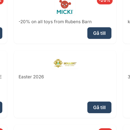
%
-20%
-20% on all toys from Rubens Barn
k
Gå till
E
Easter 2026
3
Gå till