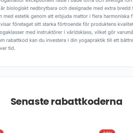
yogamattor exceptionellt fäste i både torra och svettiga fö
 är biologiskt nedbrytbara och designade med extra bredd fö
 med estetik genom att erbjuda mattor i flera harmoniska 
isar företaget sitt starka förtroende för produktens kvalite
aklasser med instruktörer i världsklass, vilket gör varumärke
rabattkod kan du investera i din yogapraktik till ett bättr
ver tid.
Senaste rabattkoderna