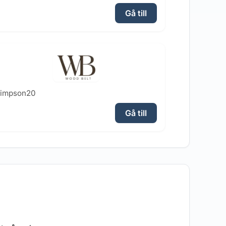
Gå till
simpson20
Gå till