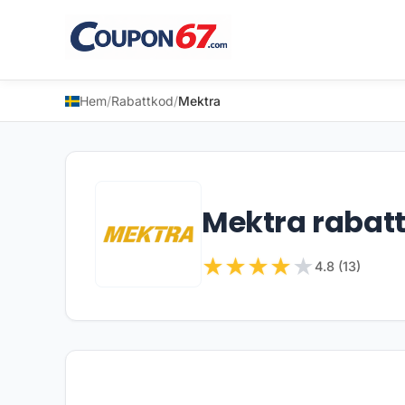
Hem
/
Rabattkod
/
Mektra
Mektra rabat
★
★
★
★
★
4.8 (13)