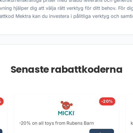
konkurrenskraftiga priser med snabb leverans och generös å
ng hjälper dig att välja rätt verktyg för ditt behov. För di
ttkod Mektra kan du investera i pålitliga verktyg och samti
Senaste rabattkoderna
%
-20%
-20% on all toys from Rubens Barn
k