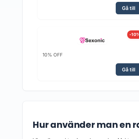
Gå till
-10
10% OFF
Gå till
Hur använder man en r