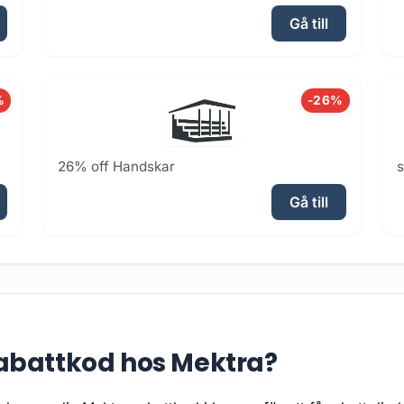
Gå till
%
-26%
26% off Handskar
Gå till
abattkod hos Mektra?