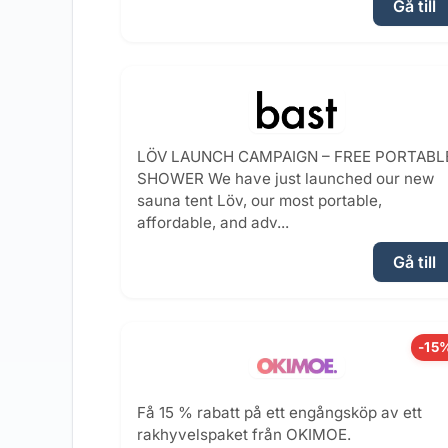
Gå till
LÖV LAUNCH CAMPAIGN – FREE PORTABL
SHOWER We have just launched our new
sauna tent Löv, our most portable,
affordable, and adv...
Gå till
-15
Få 15 % rabatt på ett engångsköp av ett
rakhyvelspaket från OKIMOE.