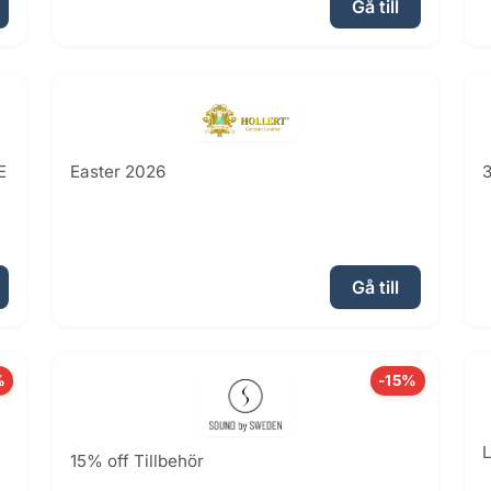
Gå till
E
Easter 2026
3
Gå till
%
-15%
L
15% off Tillbehör