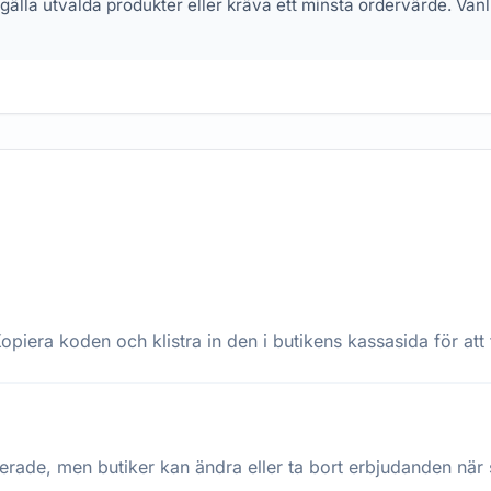
 gälla utvalda produkter eller kräva ett minsta ordervärde. Va
opiera koden och klistra in den i butikens kassasida för att 
terade, men butiker kan ändra eller ta bort erbjudanden när