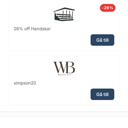
-26%
26% off Handskar
Gå till
simpson20
Gå till