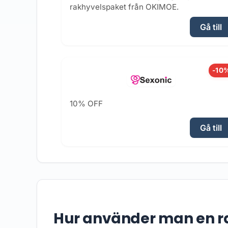
rakhyvelspaket från OKIMOE.
Gå till
-10
10% OFF
Gå till
Hur använder man en r