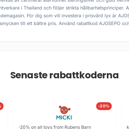
llverkas av certifierat återvunnet sterlingsilver och guld ver
verkare i Thailand och följer strikta hållbarhetsprinciper. 
demagasin. För dig som vill investera i prisvärd lyx är A
 smycken till ett bättre pris. Använd rabattkod AJOSEPO 
Senaste rabattkoderna
%
-20%
-20% on all toys from Rubens Barn
k