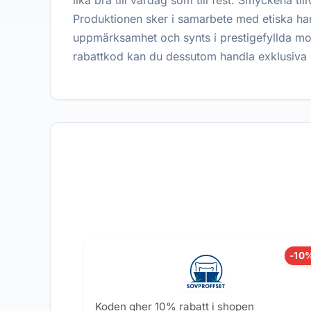
lika bra till vardag som till fest. Smyckena ti
Produktionen sker i samarbete med etiska hant
uppmärksamhet och synts i prestigefyllda mo
rabattkod kan du dessutom handla exklusiva
-10
Koden gher 10% rabatt i shopen