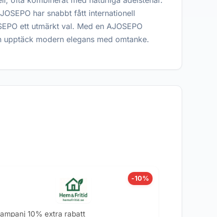
meil, ofta kombinerat med naturliga ädelstenar.
AJOSEPO har snabbt fått internationell
JOSEPO ett utmärkt val. Med en AJOSEPO
och upptäck modern elegans med omtanke.
-10%
ampanj 10% extra rabatt