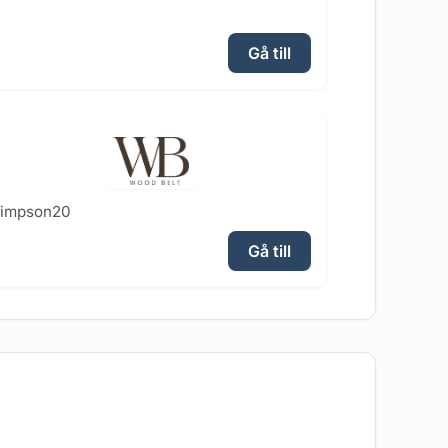
Gå till
simpson20
Gå till