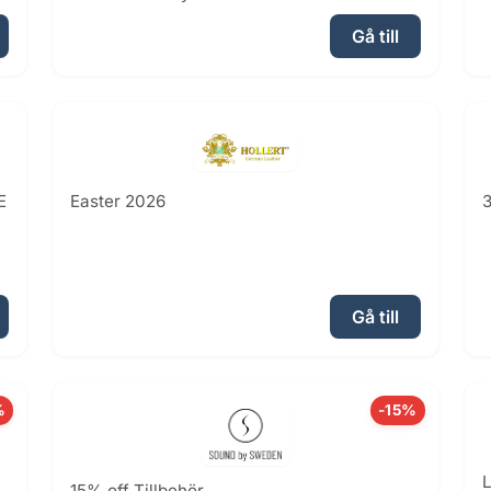
Gå till
E
Easter 2026
3
Gå till
%
-15%
L
15% off Tillbehör