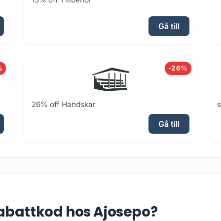
Gå till
%
-26%
26% off Handskar
Gå till
abattkod hos Ajosepo?