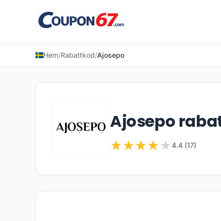
Hem
/
Rabattkod
/
Ajosepo
Ajosepo raba
★
★
★
★
★
4.4 (17)