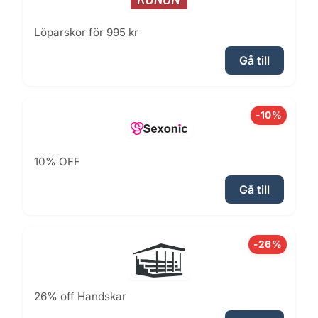
Löparskor för 995 kr
Gå till
-10%
10% OFF
Gå till
-26%
26% off Handskar