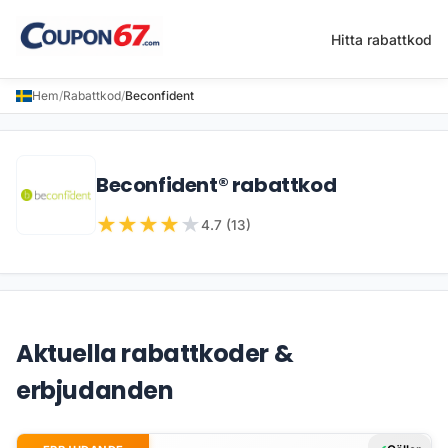
Hitta rabattkod
Hem
/
Rabattkod
/
Beconfident
Beconfident® rabattkod
★
★
★
★
★
4.7 (13)
Aktuella rabattkoder &
erbjudanden