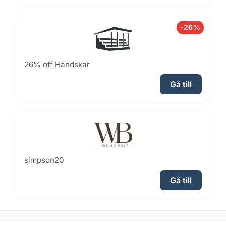
-26%
26% off Handskar
Gå till
simpson20
Gå till