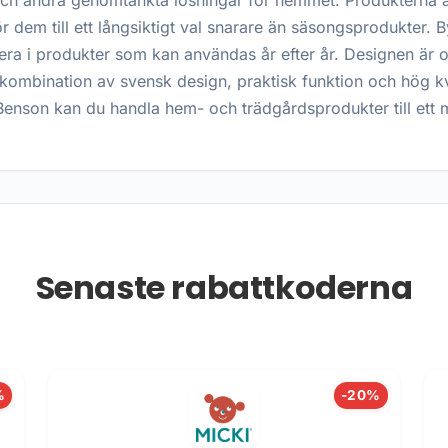
och andra genomtänkta lösningar för hemmet. Produkterna ä
ör dem till ett långsiktigt val snarare än säsongsprodukter.
tera i produkter som kan användas år efter år. Designen är o
ombination av svensk design, praktisk funktion och hög kva
nson kan du handla hem- och trädgårdsprodukter till ett m
Senaste rabattkoderna
%
-20%