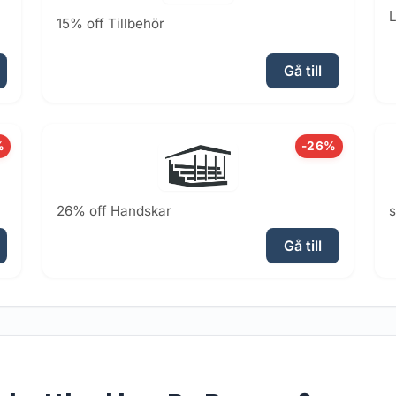
L
15% off Tillbehör
Gå till
%
-26%
26% off Handskar
Gå till