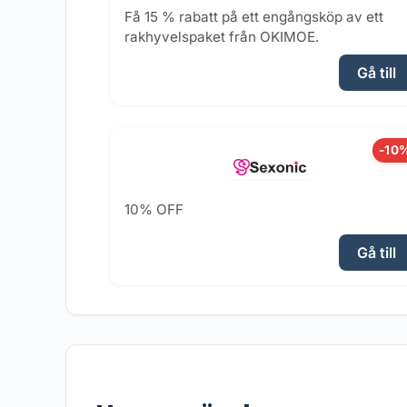
Få 15 % rabatt på ett engångsköp av ett
rakhyvelspaket från OKIMOE.
Gå till
-10
10% OFF
Gå till