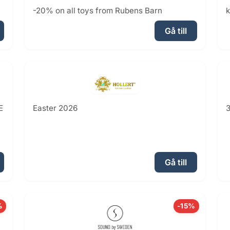
-20% on all toys from Rubens Barn
k
Gå till
E
Easter 2026
3
Gå till
%
-15%