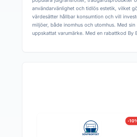
populära julgransfötter, trädgårdsprodukter 
användarvänlighet och tidlös estetik, vilket g
värdesätter hållbar konsumtion och vill inves
miljöer, både inomhus och utomhus. Med sin k
uppskattat varumärke. Med en rabattkod By Be
-10