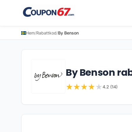
Hem
/
Rabattkod
/
By Benson
By Benson ra
★
★
★
★
★
4.2 (14)