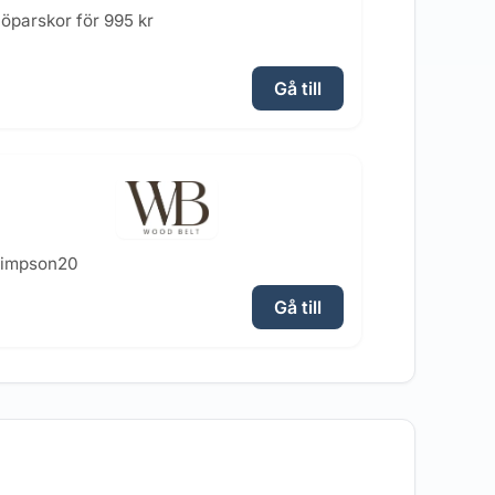
öparskor för 995 kr
Gå till
simpson20
Gå till