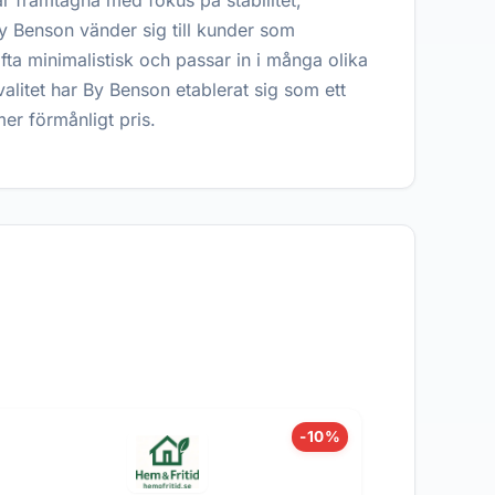
r framtagna med fokus på stabilitet,
 By Benson vänder sig till kunder som
fta minimalistisk och passar in i många olika
litet har By Benson etablerat sig som ett
er förmånligt pris.
-10%