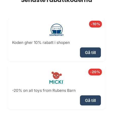
-10%
Koden gher 10% rabatt i shopen
Gå till
-20%
-20% on all toys from Rubens Barn
Gå till