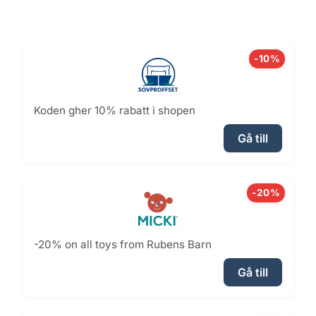
-10%
Koden gher 10% rabatt i shopen
Gå till
-20%
-20% on all toys from Rubens Barn
Gå till