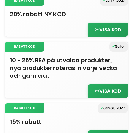
Jan 7, 2027
RABATTKOD
20% rabatt NY KOD
VISA KOD
Gäller
RABATTKOD
10 - 25% REA på utvalda produkter,
nya produkter roteras in varje vecka
och gamla ut.
VISA KOD
Jan 31, 2027
RABATTKOD
15% rabatt