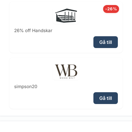
-26%
26% off Handskar
Gå till
simpson20
Gå till