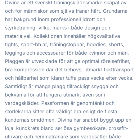
Divina är ett svenskt träningsklädesmärke skapat av
och för människor som själva tränar hårt. Grundarna
har bakgrund inom professionell idrott och
styrketräning, vilket märks i både design och
materialval. Kollektionen innehåller högkvalitativa
tights, sport-bh:ar, träningstoppar, hoodies, shorts,
leggings och accessoarer för både kvinnor och män.
Plaggen är utvecklade för att ge optimal rörelsefrihet,
bra kompression där det behövs, utmärkt fukttransport
och hållbarhet som klarar tuffa pass vecka efter vecka.
Samtidigt är många plagg tillräckligt snygga och
bekväma för att fungera utmärkt även som
vardagskläder. Passformen är genomtänkt och
storlekarna sitter ofta väldigt bra enligt de flesta
kundernas omdömen. Divina har snabbt byggt upp en
lojal kundkrets bland seriösa gymbesökare, crossfit-
utövare och hemmatränare som värdesätter både