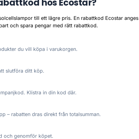
battkod hos Ecostar?
olcellslampor till ett lägre pris. En rabattkod Ecostar ange
llbart och spara pengar med rätt rabattkod.
dukter du vill köpa i varukorgen.
tt slutföra ditt köp.
kampanjkod. Klistra in din kod där.
p – rabatten dras direkt från totalsumman.
pad och genomför köpet.