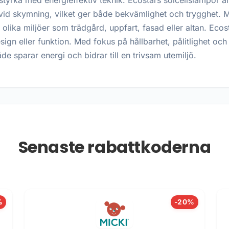
sstyrka med energieffektiv teknik. Ecostars solcellslampor 
 vid skymning, vilket ger både bekvämlighet och trygghet. 
olika miljöer som trädgård, uppfart, fasad eller altan. Ecosta
ign eller funktion. Med fokus på hållbarhet, pålitlighet oc
 sparar energi och bidrar till en trivsam utemiljö.
Senaste rabattkoderna
%
-20%