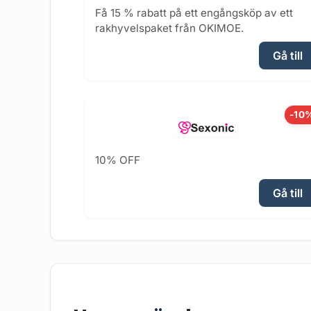
Få 15 % rabatt på ett engångsköp av ett
rakhyvelspaket från OKIMOE.
Gå till
-10
10% OFF
Gå till