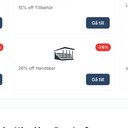
L
15% off Tillbehör
Gå till
%
-26%
26% off Handskar
Gå till