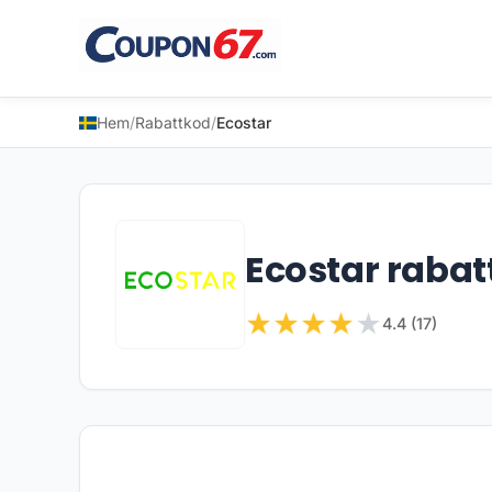
Hem
/
Rabattkod
/
Ecostar
Ecostar rabat
★
★
★
★
★
4.4 (17)