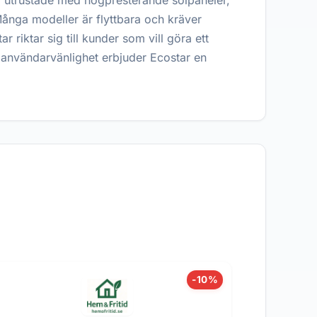
är utrustade med högpresterande solpaneler,
Många modeller är flyttbara och kräver
r riktar sig till kunder som vill göra ett
h användarvänlighet erbjuder Ecostar en
-10%