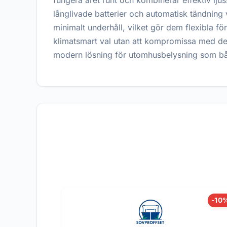
fungera året runt och kombinerar effektiv lju
långlivade batterier och automatisk tändning
minimalt underhåll, vilket gör dem flexibla för 
klimatsmart val utan att kompromissa med des
modern lösning för utomhusbelysning som både
-10