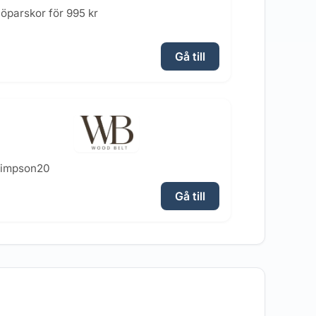
öparskor för 995 kr
Gå till
simpson20
Gå till