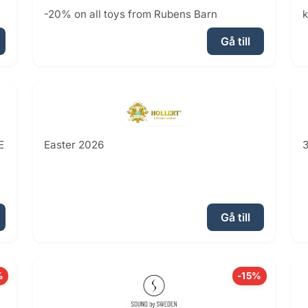
-20% on all toys from Rubens Barn
k
Gå till
E
Easter 2026
3
Gå till
%
-15%