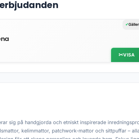
& erbjudanden
Gälle
ena
VISA
rar sig på handgjorda och etniskt inspirerade inredningspro
mattor, kelimmattor, patchwork-mattor och sittpuffar – all