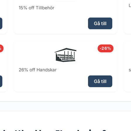
L
15% off Tillbehör
Gå till
%
-26%
26% off Handskar
Gå till