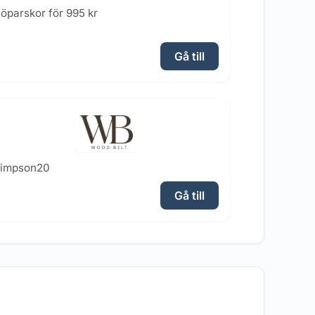
öparskor för 995 kr
Gå till
simpson20
Gå till