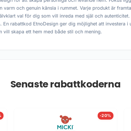
design för att skapa personliga och levande hem. Fokus ligg
en varm och genuin känsla i rummet. Varje produkt är framt
 självklart val för dig som vill inreda med själ och autentic
is. En rabattkod EtnoDesign ger dig möjlighet att investera i
om vill skapa ett hem med både stil och mening.
Senaste rabattkoderna
%
-20%