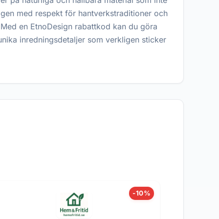
er på naturliga och hållbara material som inte
agen med respekt för hantverkstraditioner och
itet. Med en EtnoDesign rabattkod kan du göra
 unika inredningsdetaljer som verkligen sticker
-10%