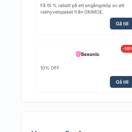
Få 15 % rabatt på ett engångsköp av ett
rakhyvelspaket från OKIMOE.
Gå till
-10
10% OFF
Gå till