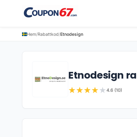
Hem
/
Rabattkod
/
Etnodesign
Etnodesign r
★
★
★
★
★
4.6 (10)