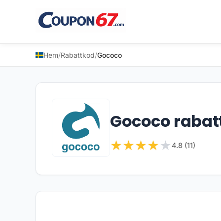
Hem
/
Rabattkod
/
Gococo
Gococo rabat
★
★
★
★
★
4.8 (11)