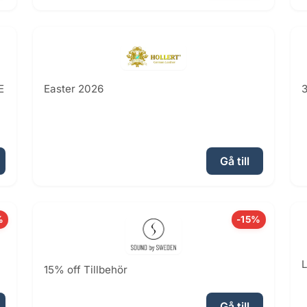
E
Easter 2026
3
Gå till
%
-15%
L
15% off Tillbehör
Gå till