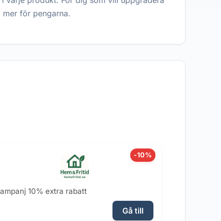
 i varje produkt. För dig som vill uppgradera
å mer för pengarna.
-10%
ampanj 10% extra rabatt
Gå till