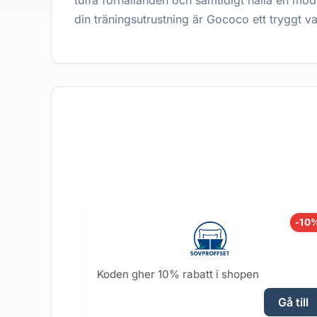
tuffa förhållanden och samtidigt hålla en mode
din träningsutrustning är Gococo ett tryggt 
-10
Koden gher 10% rabatt i shopen
Gå till