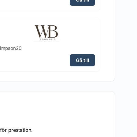
simpson20
Gå till
ör prestation.