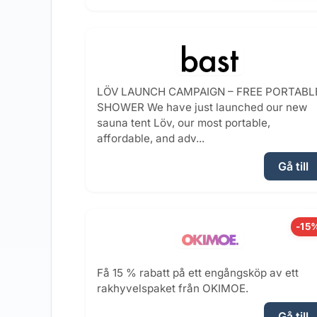
LÖV LAUNCH CAMPAIGN – FREE PORTABL
SHOWER We have just launched our new
sauna tent Löv, our most portable,
affordable, and adv...
Gå till
-15
Få 15 % rabatt på ett engångsköp av ett
rakhyvelspaket från OKIMOE.
Gå till