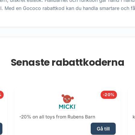
rn, diskret estetik. Hållbarhet och funktion går hand i hand
val. Med en Gococo rabattkod kan du handla smartare och f
Senaste rabattkoderna
%
-20%
-20% on all toys from Rubens Barn
k
Gå till