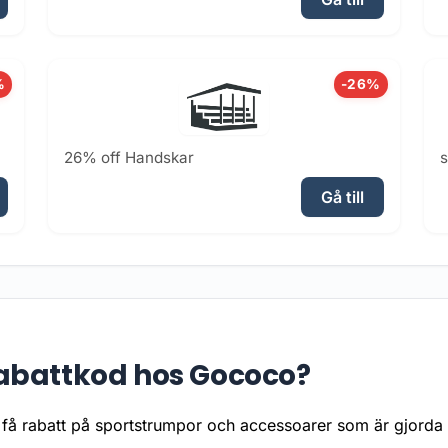
%
-26%
26% off Handskar
Gå till
abattkod hos Gococo?
få rabatt på sportstrumpor och accessoarer som är gjorda f