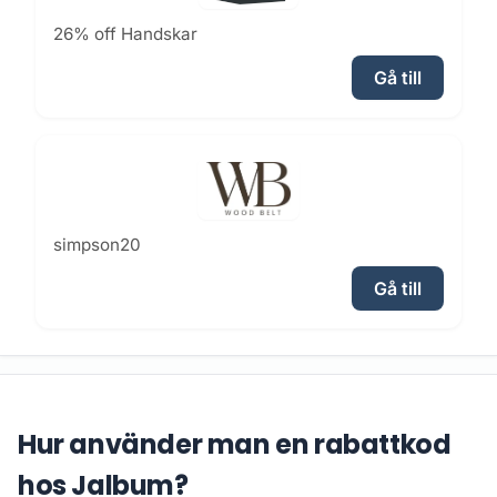
26% off Handskar
Gå till
simpson20
Gå till
Hur använder man en rabattkod
hos Jalbum?