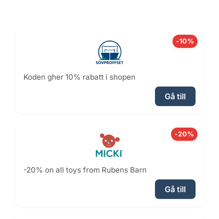
-10%
Koden gher 10% rabatt i shopen
Gå till
-20%
-20% on all toys from Rubens Barn
Gå till