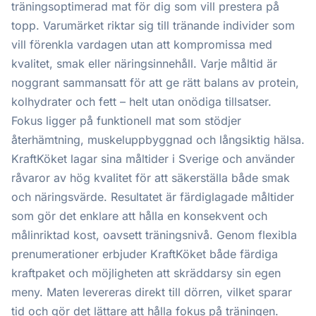
träningsoptimerad mat för dig som vill prestera på
topp. Varumärket riktar sig till tränande individer som
vill förenkla vardagen utan att kompromissa med
kvalitet, smak eller näringsinnehåll. Varje måltid är
noggrant sammansatt för att ge rätt balans av protein,
kolhydrater och fett – helt utan onödiga tillsatser.
Fokus ligger på funktionell mat som stödjer
återhämtning, muskeluppbyggnad och långsiktig hälsa.
KraftKöket lagar sina måltider i Sverige och använder
råvaror av hög kvalitet för att säkerställa både smak
och näringsvärde. Resultatet är färdiglagade måltider
som gör det enklare att hålla en konsekvent och
målinriktad kost, oavsett träningsnivå. Genom flexibla
prenumerationer erbjuder KraftKöket både färdiga
kraftpaket och möjligheten att skräddarsy sin egen
meny. Maten levereras direkt till dörren, vilket sparar
tid och gör det lättare att hålla fokus på träningen.