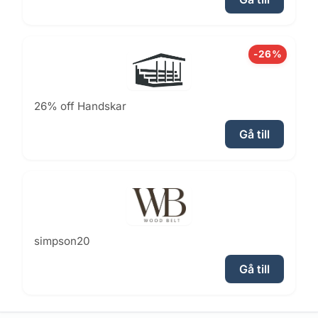
-26%
26% off Handskar
Gå till
simpson20
Gå till