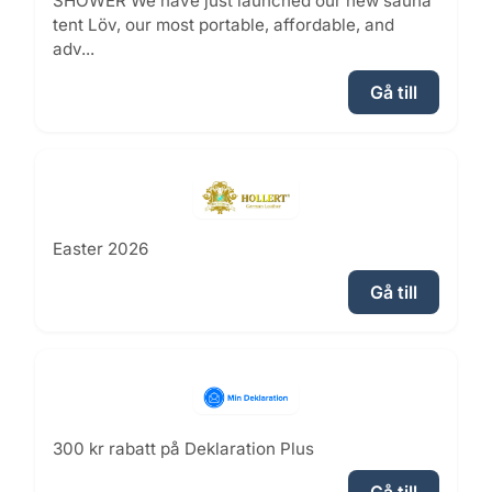
SHOWER We have just launched our new sauna
tent Löv, our most portable, affordable, and
adv...
Gå till
Easter 2026
Gå till
300 kr rabatt på Deklaration Plus