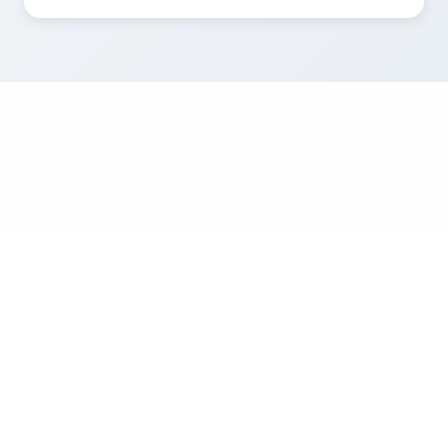
© 2026 Coupon67
Integritetspolicy
Användarvillkor
Kontakta
Samarbete
Sitemap
oss