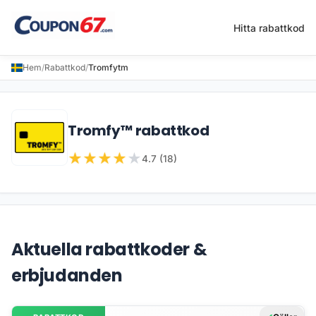
Hitta rabattkod
Hem
/
Rabattkod
/
Tromfytm
Tromfy™ rabattkod
★
★
★
★
★
4.7 (18)
Aktuella rabattkoder &
erbjudanden