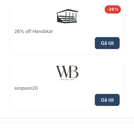
-26%
26% off Handskar
Gå till
simpson20
Gå till