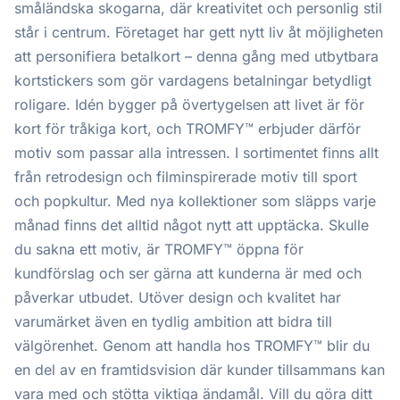
småländska skogarna, där kreativitet och personlig stil
står i centrum. Företaget har gett nytt liv åt möjligheten
att personifiera betalkort – denna gång med utbytbara
kortstickers som gör vardagens betalningar betydligt
roligare. Idén bygger på övertygelsen att livet är för
kort för tråkiga kort, och TROMFY™ erbjuder därför
motiv som passar alla intressen. I sortimentet finns allt
från retrodesign och filminspirerade motiv till sport
och popkultur. Med nya kollektioner som släpps varje
månad finns det alltid något nytt att upptäcka. Skulle
du sakna ett motiv, är TROMFY™ öppna för
kundförslag och ser gärna att kunderna är med och
påverkar utbudet. Utöver design och kvalitet har
varumärket även en tydlig ambition att bidra till
välgörenhet. Genom att handla hos TROMFY™ blir du
en del av en framtidsvision där kunder tillsammans kan
vara med och stötta viktiga ändamål. Vill du göra ditt