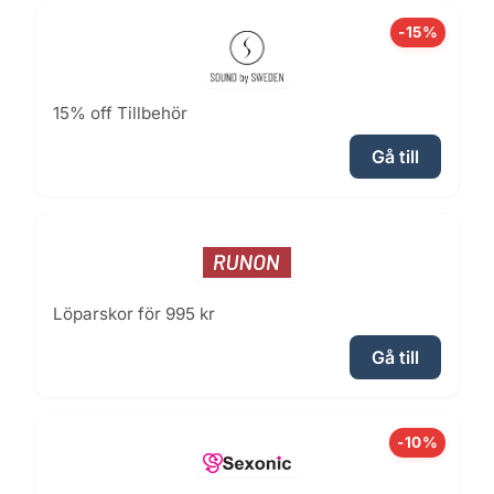
-15%
15% off Tillbehör
Gå till
Löparskor för 995 kr
Gå till
-10%