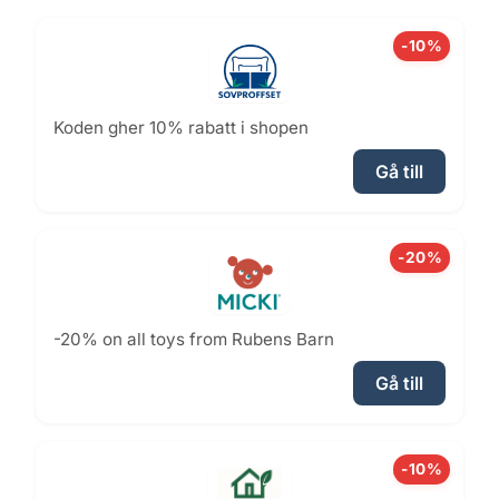
-10%
Koden gher 10% rabatt i shopen
Gå till
-20%
-20% on all toys from Rubens Barn
Gå till
-10%