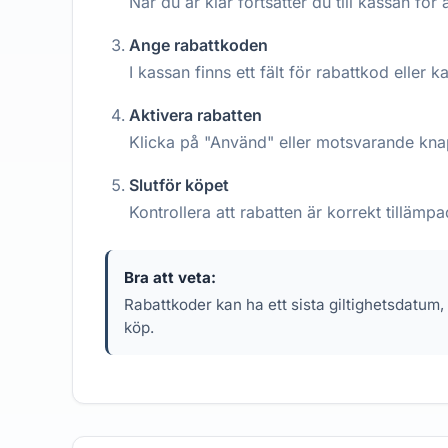
När du är klar fortsätter du till kassan för a
Ange rabattkoden
I kassan finns ett fält för rabattkod eller 
Aktivera rabatten
Klicka på "Använd" eller motsvarande knap
Slutför köpet
Kontrollera att rabatten är korrekt tilläm
Bra att veta:
Rabattkoder kan ha ett sista giltighetsdatum,
köp.