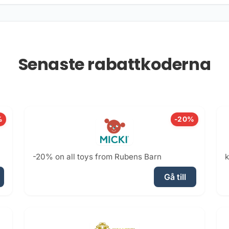
Senaste rabattkoderna
%
-20%
-20% on all toys from Rubens Barn
k
Gå till