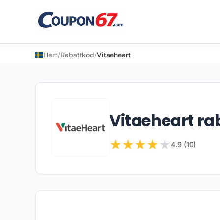
Hem
/
Rabattkod
/
Vitaeheart
Vitaeheart ra
★
★
★
★
★
4.9 (10)