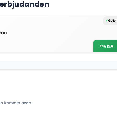
& erbjudanden
Gälle
ena
VISA
en kommer snart.