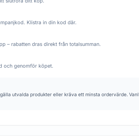
tt slutföra ditt köp.
kampanjkod. Klistra in din kod där.
p – rabatten dras direkt från totalsumman.
pad och genomför köpet.
 gälla utvalda produkter eller kräva ett minsta ordervärde. Va