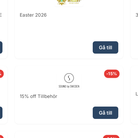
E
Easter 2026
3
Gå till
%
-15%
L
15% off Tillbehör
Gå till