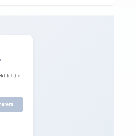

 till din
erera